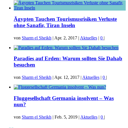
Ägypten Tauchen Tourismusrisiken Verluste
ohne Sanafir, Tiran Inseln
von
Sharm el Sheikh
|
Apr. 2, 2017
|
Aktuelles
|
0
|
Paradies auf Erden: Warum sollten Sie Dahab
besuchen
von
Sharm el Sheikh
|
Apr. 12, 2017
|
Aktuelles
|
0
|
Fluggesellschaft Germania insolvent – Was
nun?
von
Sharm el Sheikh
|
Feb. 5, 2019
|
Aktuelles
|
0
|