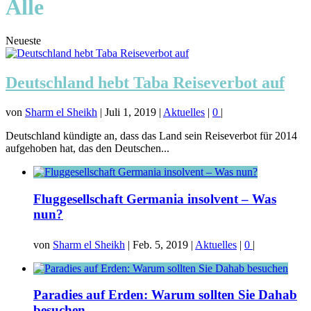
Alle
Neueste
Deutschland hebt Taba Reiseverbot auf
von
Sharm el Sheikh
|
Juli 1, 2019
|
Aktuelles
|
0
|
Deutschland kündigte an, dass das Land sein Reiseverbot für 2014
aufgehoben hat, das den Deutschen...
Fluggesellschaft Germania insolvent – Was
nun?
von
Sharm el Sheikh
|
Feb. 5, 2019
|
Aktuelles
|
0
|
Paradies auf Erden: Warum sollten Sie Dahab
besuchen